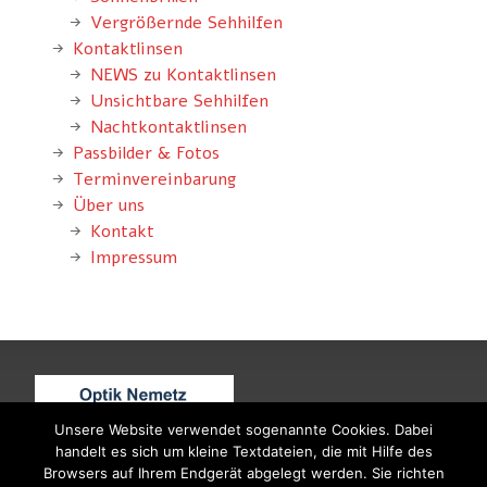
Vergrößernde Sehhilfen
Kontaktlinsen
NEWS zu Kontaktlinsen
Unsichtbare Sehhilfen
Nachtkontaktlinsen
Passbilder & Fotos
Terminvereinbarung
Über uns
Kontakt
Impressum
Unsere Website verwendet sogenannte Cookies. Dabei
handelt es sich um kleine Textdateien, die mit Hilfe des
Browsers auf Ihrem Endgerät abgelegt werden. Sie richten